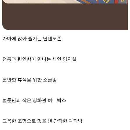
가마에 앉아 즐기는
닌텐도존
전통과 편안함이 만나는
세안 양치실
편안한 휴식을 위한
소굴방
벌툰만의 작은 영화관
허니박스
그윽한 조명으로 멋을 낸 안락한
다락방