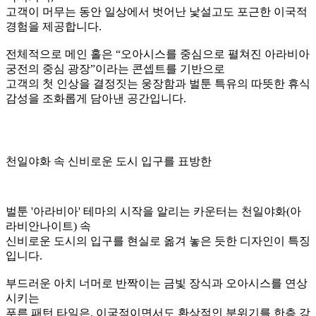
아라비아 메인 홀은 사막 속
오아시스를 중심으로 펼쳐지는
궁전 광장을 모티브로 완성된 핵심 공간입니다.
중앙의 블루 타일 존은 깊고 청명한 오아시스를 상징하며, 화
이트 패턴 보더가 물결처럼 둘러싸여 고객이 공간에 들어서는
순간 시원한 개방감을 느끼도록 설계되었습니다.
홀 곳곳에 배치된 아라비안 식물 연출은 사막에서 만나는 생명
력을 표현하며, 궁전 목조 조형물과 결합해 이국적 분위기를
자연스럽게 완성합니다.
홀을 둘러싼 아치 구조와 골드 장식은 중동 궁전의 회랑을 떠
올리게 하는 디자인 요소로 각 소굴방으로 이어지는 공간들이
하나의 커다란 아라비안 도시처럼 연결되도록 시각적 리듬을
만들어줍니다.
수납장, 스낵 진열대, 서가 역시 궁전 가구에서 착안한 곡선형
디자인과 골드 트리밍을 적용하여 기능성과 미감을 동시에 충
족시키며,