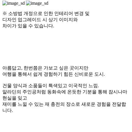
다인원 고객들 위한
쾌적한 평상
편안한 휴식을 위한
소굴방
한국 전통의 고풍스러움이 느껴지는
거리
그윽한 조명으로 멋을 낸
안락한 다락방
오붓하게 게임을 즐길 수 있는
닌텐도존
벌툰만의 작은 영화관
허니박스